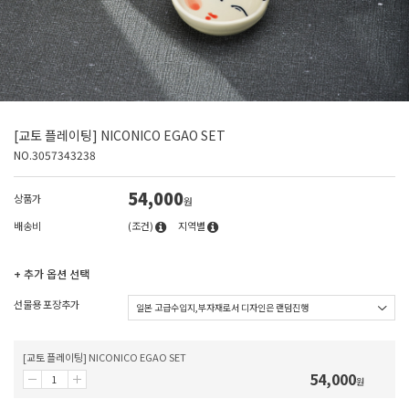
[교토 플레이팅] NICONICO EGAO SET
NO.3057343238
54,000
상품가
원
배송비
(조건)
지역별
+ 추가 옵션 선택
선물용 포장추가
[교토 플레이팅] NICONICO EGAO SET
54,000
원