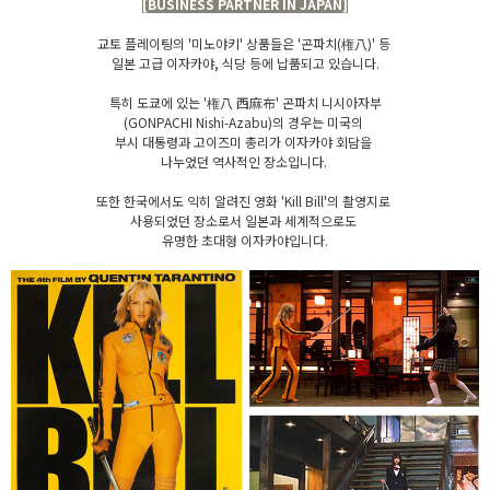
[BUSINESS PARTNER IN JAPAN]
교토 플레이팅의 '미노야키' 상품들은 '곤파치(権八)' 등
일본 고급 이자카야, 식당 등에 납품되고 있습니다.
특히 도쿄에 있는 '権八 西麻布' 곤파치 니시아자부
(GONPACHI Nishi-Azabu)의 경우는 미국의
부시 대통령과 고이즈미 총리가 이자카야 회담을
나누었던 역사적인 장소입니다.
또한 한국에서도 익히 알려진 영화 'Kill Bill'의 촬영지로
사용되었던 장소로서 일본과 세계적으로도
유명한 초대형 이자카야입니다.