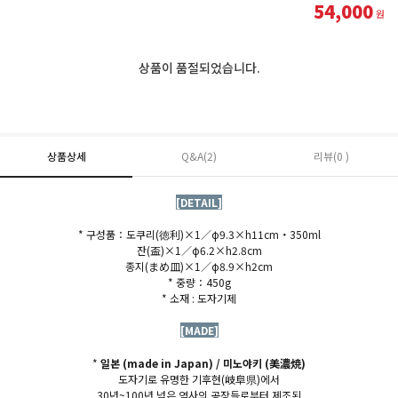
54,000
원
상품이 품절되었습니다.
상품상세
Q&A(2)
리뷰(0 )
[DETAIL]
* 구성품：도쿠리(
徳利)×1／φ9.3×h11cm・350ml
잔(盃)×1／φ6.2×h2.8cm
종지(まめ皿)×1／φ8.9×h2cm
* 중량：450g
* 소재 : 도자기제
[MADE]
*
일본 (made in Japan) / 미노야키 (
美濃焼)
도자기로 유명한 기후현(
岐阜県)에서
30년~100년 넘은 역사의 공장들로부터 제조된