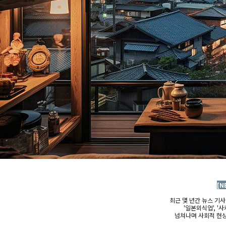
[N
최근 몇 년간 뉴스 기사를
'일본외식업', '
넘쳐나며 사회적 현상