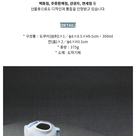
백화점, 주류판매점, 관광지, 면세점
등
선물용으로도 디자인과 품질을 인정받고 있습니다.
[DETAIL]
* 구성품：도쿠리(
徳利)×1／φ8×8.5×H9.5cm・300ml
잔(盃)×2／φ6×H3.5cm
* 중량：375g
* 소재 : 도자기제