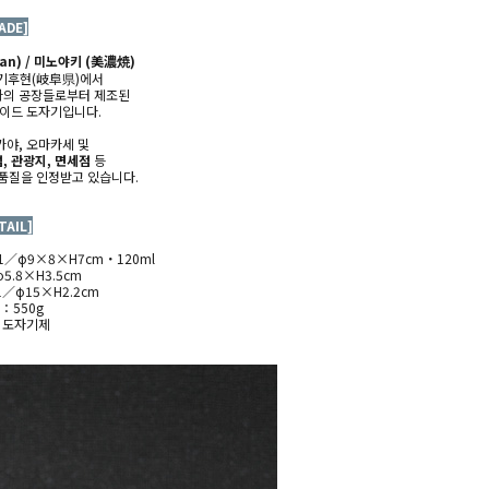
ADE]
pan) / 미노야키 (
美濃焼)
기후현(
岐阜県)에서
역사의 공장들로부터 제조된
메이드 도자기
입니다.
카야, 오마카세 및
, 관광지, 면세점
등
품질을 인정받고 있습니다.
TAIL]
1／φ9×8×H7cm・120ml
5.8×H3.5cm
／φ15×H2.2cm
량：550g
 : 도자기제