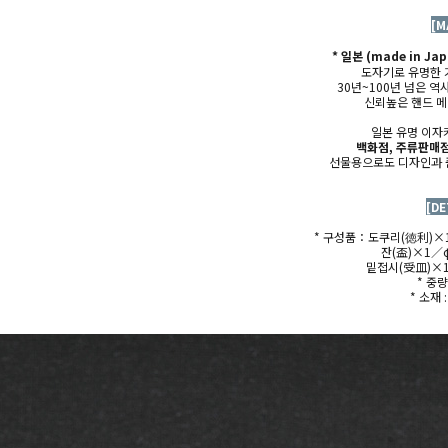
[M
* 일본 (made in Ja
도자기로 유명한 
30년~100년 넘은 
신뢰높은
핸드 
일본 유명 이자
백화점, 주류판매점
선물용으로도 디자인과 
[DE
* 구성품：도쿠리(
徳利)×
잔(盃)×1／φ
밑접시(受皿)×1
* 중
* 소재