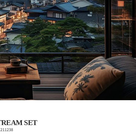
TREAM SET
1211238