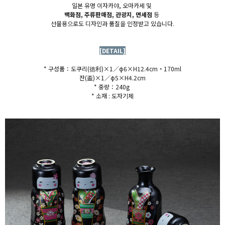
일본 유명 이자카야, 오마카세 및
백화점, 주류판매점, 관광지, 면세점
등
선물용으로도 디자인과 품질을 인정받고 있습니다.
[DETAIL]
* 구성품：도쿠리(
徳利)×1／φ6×H12.4cm・170ml
잔(盃)×1／φ5×H4.2cm
* 중량：240g
* 소재 : 도자기제