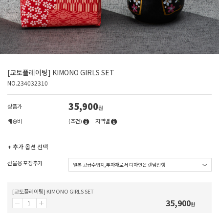
[교토플레이팅] KIMONO GIRLS SET
NO.234032310
35,900
상품가
원
배송비
(조건)
지역별
+ 추가 옵션 선택
선물용 포장추가
[교토플레이팅] KIMONO GIRLS SET
35,900
원