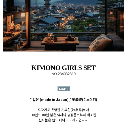
KIMONO GIRLS SET
NO.234032310
[MADE]
*
일본 (made in Japan) / 美濃焼(미노야키)
도자기로 유명한 기후현(
岐阜県)에서
30년~100년 넘은 역사의 공장들로부터 제조된
신뢰높은
핸드 메이드 도자기
입니다.