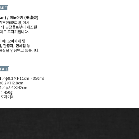
ADE]
an) / 미노야키 (
美濃焼)
기후현(
岐阜県)에서
역사의 공장들로부터 제조된
메이드 도자기
입니다.
카야, 오마카세 및
, 관광지, 면세점
등
품질을 인정받고 있습니다.
TAIL]
／φ9.3×H11cm・350ml
6.2×H2.8cm
／φ8.9×H2cm
량：450g
 : 도자기제