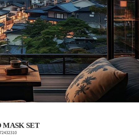
 MASK SET
72432310