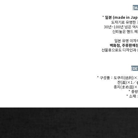
[M
*
일본 (made in Jap
도자기로 유명한 
30년~100년 넘은 
신뢰높은
핸드 
일본 유명 이자
백화점, 주류판매점
선물용으로도 디자인과 
[DE
* 구성품：도쿠리(
徳利)×1
잔(盃)×1／φ
종지(まめ皿)×1
* 중
* 소재