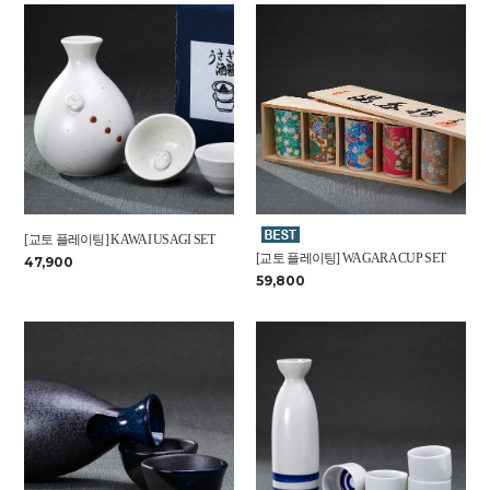
[교토 플레이팅] KAWAI USAGI SET
[교토 플레이팅] WAGARA CUP SET
47,900
59,800