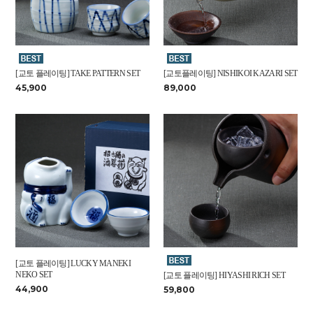
[교토 플레이팅] TAKE PATTERN SET
[교토플레이팅] NISHIKOI KAZARI SET
45,900
89,000
[교토 플레이팅] LUCKY MANEKI
NEKO SET
[교토 플레이팅] HIYASHI RICH SET
44,900
59,800