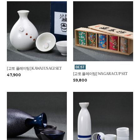
[교토 플레이팅] KAWAI USAGI SET
[교토 플레이팅] WAGARA CUP SET
47,900
59,800