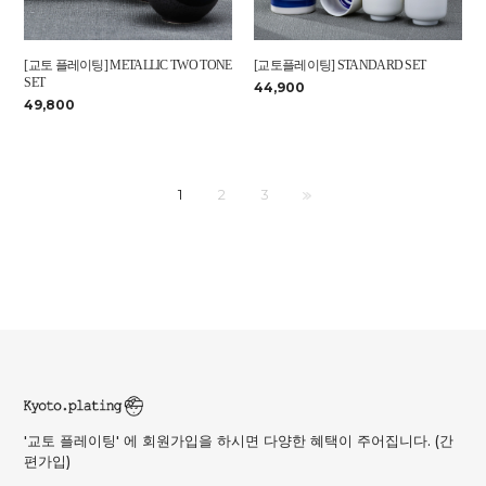
[교토 플레이팅] METALLIC TWO TONE
[교토플레이팅] STANDARD SET
SET
44,900
49,800
1
2
3
'교토 플레이팅' 에 회원가입을 하시면 다양한 혜택이 주어집니다. (간
편가입)