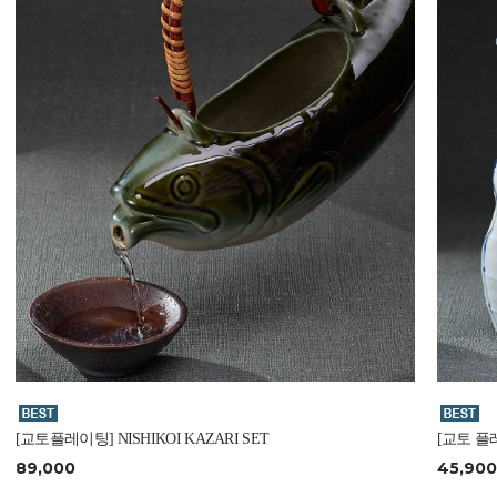
[교토플레이팅] NISHIKOI KAZARI SET
[교토 플레
89,000
45,900