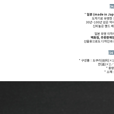
[M
*
일본 (made in Jap
도자기로 유명한 
30년~100년 넘은 
신뢰높은
핸드 
일본 유명 이자
백화점, 주류판매점
선물용으로도 디자인과 
[DE
* 구성품：도쿠리(
徳利)×1
잔(盃)×2／
* 중
* 소재