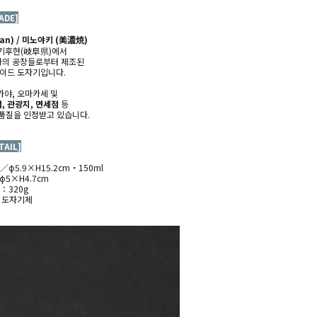
ADE]
an) / 미노야키 (
美濃焼)
기후현(
岐阜県)에서
역사의 공장들로부터 제조된
메이드 도자기
입니다.
카야, 오마카세 및
, 관광지, 면세점
등
품질을 인정받고 있습니다.
TAIL]
／φ5.9×H15.2cm・150ml
φ5×H4.7cm
량：320g
 : 도자기제