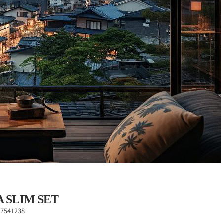
 SLIM SET
57541238