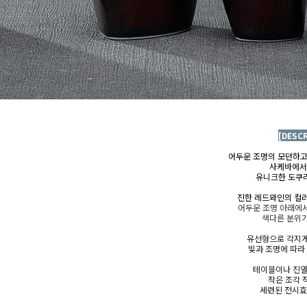
[DESC
어두운 조명의 모던하고
사케바에
유니크한 도쿠리
진한 레드와인의 컬
어두운 조명 아래에
색다른 분위기
유선형으로 각지게
빛과 조명에 따라
테이블이나 진열
작은 조각 
세련된 전시효