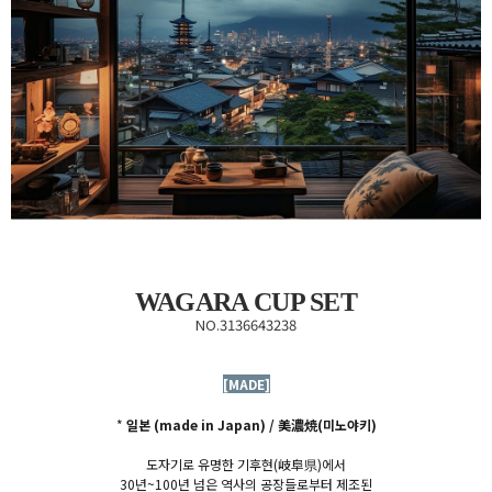
WAGARA CUP SET
NO.3136643238
[MADE]
*
일본 (made in Japan) /
美濃焼(미노야키)
도자기로 유명한 기후현(
岐阜県)에서
30년~100년 넘은 역사의 공장들로부터 제조된