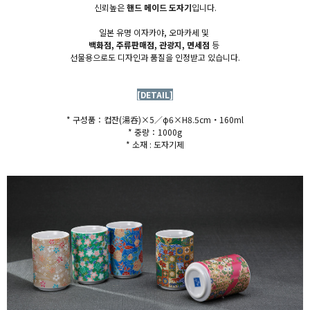
신뢰높은
핸드 메이드 도자기
입니다.
일본 유명 이자카야, 오마카세 및
백화점, 주류판매점, 관광지, 면세점
등
선물용으로도 디자인과 품질을 인정받고 있습니다.
[DETAIL]
* 구성품：
컵잔(湯呑)×5／φ6×H8.5cm・160ml
* 중량：1000g
* 소재 : 도자기제