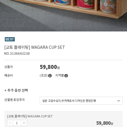
[교토 플레이팅] WAGARA CUP SET
NO.3136643238
59,800
상품가
원
배송비
(조건)
지역별
+ 추가 옵션 선택
선물용 포장추가
[교토 플레이팅] WAGARA CUP SET
59,800
원