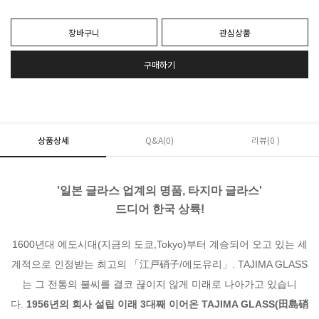
장바구니
관심상품
구매하기
상품상세
Q&A(0)
리뷰(0 )
'일본 글라스 업계의 명품,
타지마 글라스'
드디어 한국 상륙!
1600년대 에도시대(지금의 도쿄,Tokyo)부터 계승되어 오고 있는 세
계적으로 인정받는 최고의 「江戸硝子/에도유리」. TAJIMA GLASS
는 그 전통의 불씨를 결코 끊이지 않게 미래로 나아가고 있습니
다.
1956년의 회사 설립 이래 3대째 이어온 TAJIMA GLASS(田島硝