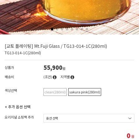
[교토 플레이팅] Mt.Fuji Glass / TG13-014-1C(280ml)
TG13-014-1C(280ml)
55,900
상품가
원
배송비
(조건)
지역별
색상선택
clean(280ml)
sakura pink(280ml)
+ 추가 옵션 선택
오리지널 쇼핑백 추가
0
원