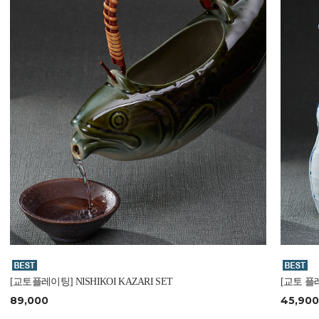
[교토플레이팅] NISHIKOI KAZARI SET
[교토 플레
89,000
45,900