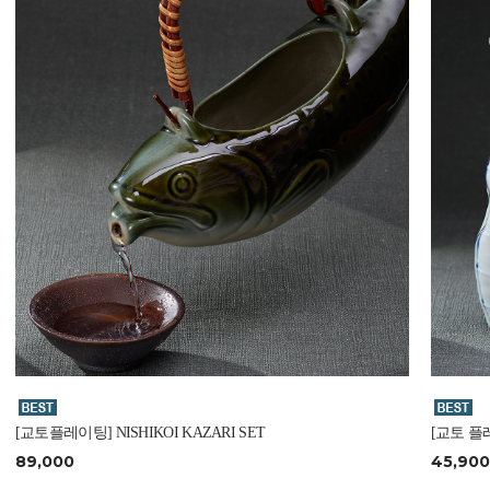
[교토플레이팅] NISHIKOI KAZARI SET
[교토 플레
89,000
45,900